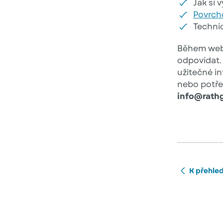
Jak si 
Povrch
Technic
Během webi
odpovídat.
užitečné in
nebo potře
info@rathg
K přehle