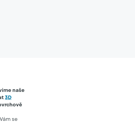
avíme naše
at
3D
ovrchově
 Vám se