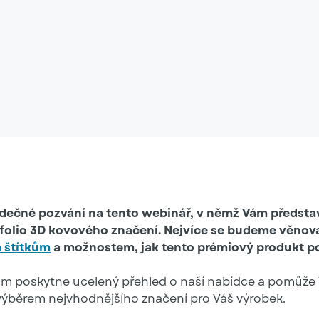
rdečné pozvání na tento webinář, v němž Vám předst
tfolio 3D kovového značení. Nejvíce se budeme věnov
 štítkům
a možnostem, jak tento prémiový produkt p
m poskytne ucelený přehled o naší nabídce a pomůže
ýběrem nejvhodnějšího značení pro Váš výrobek.