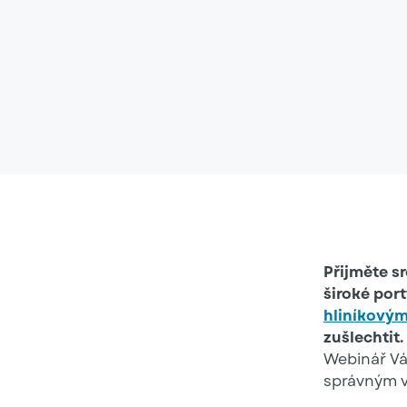
Přijměte s
široké por
hliníkovým
zušlechtit.
Webinář Vá
správným v