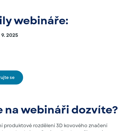
ily webináře:
 9. 2025
rujte se
e na webináři dozvíte?
ní produktové rozdělení 3D kovového značení