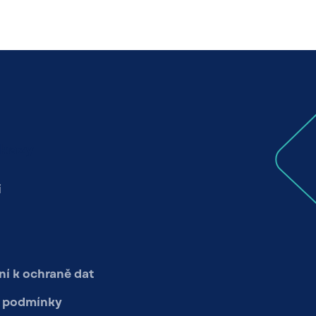
dkazy
í
í k ochraně dat
 podmínky