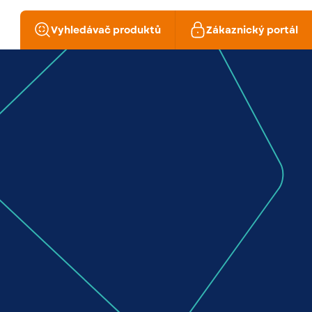
Vyhledávač produktů
Zákaznický portál