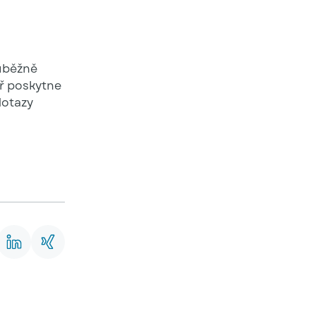
ůběžně
ář poskytne
dotazy