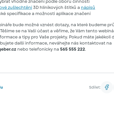
vybrat vhodné značení podle oboru činnosti
ové zušlechtění
3D hliníkových štítků a
nápisů
ké specifikace a možnosti aplikace značení
náře bude možné vznést dotazy, na které budeme pr
 Těšíme se na Vaši účast a věříme, že Vám tento webin
formace a tipy pro Vaše projekty. Pokud máte jakékoli 
bujete další informace, neváhejte nás kontaktovat na
eber.cz
nebo telefonicky na
565 555 222
.
du
Sdílet: