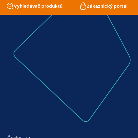
Vyhledávač produktů
Zákaznický portál
Česky