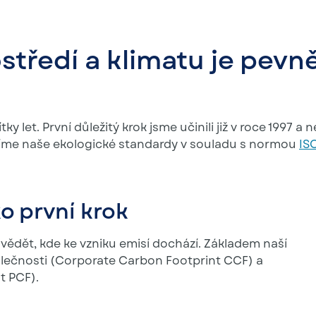
středí a klimatu je pevn
ky let. První důležitý krok jsme učinili již v roce 1997 a 
jíme naše ekologické standardy v souladu s normou
IS
o první krok
ědět, kde ke vzniku emisí dochází. Základem naší
polečnosti (Corporate Carbon Footprint CCF) a
t PCF).