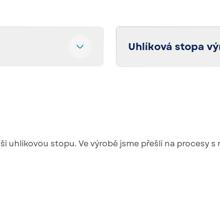
Uhlíková stopa vý
ovou stopu podle
Podrobně vyčíslujeme i
e všechny relevantní
mohou sledovat emise 
rávě o udržitelnosti.
informací naleznete z
ši uhlíkovou stopu. Ve výrobě jsme přešli na procesy 
Přečtěte si o tom více