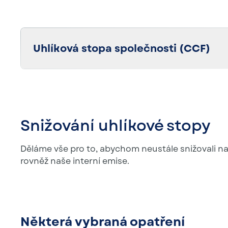
Uhlíková stopa společnosti (CCF)
Od roku 2009 každoročně počítáme naši uhlík
protokolu o skleníkových plynech. Ten zahrnuj
zdroje emisí. Více informací naleznete v naší zp
Snižování uhlíkové stopy
Přečtěte si o tom více
Děláme vše pro to, abychom neustále snižovali na
rovněž naše interní emise.
Některá vybraná opatření