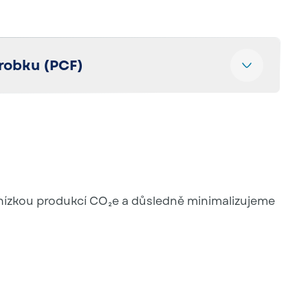
robku (PCF)
 emise jednotlivých výrobků. Zákazníci tak
CO₂e u výrobků, které od nás nakupují. Více
de
s nízkou produkcí CO₂e a důsledně minimalizujeme