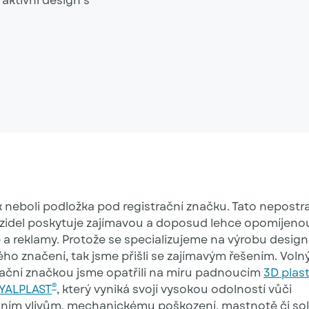
aktivní design s
 neboli podložka pod registrační značku. Tato nepostr
zidel poskytuje zajímavou a doposud lehce opomíjen
 a reklamy. Protože se specializujeme na výrobu desig
o značení, tak jsme přišli se zajímavým řešením. Voln
rační značkou jsme opatřili na míru padnoucím
3D plas
®
OYALPLAST
, který vyniká svojí vysokou odolností vůči
ním vlivům, mechanickému poškození, mastnotě či soli