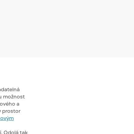
adatelná
ou možnost
nového a
ý prostor
tovým
. Odolá tak