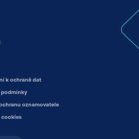
dkazy
í
í k ochraně dat
 podmínky
 ochranu oznamovatele
 cookies