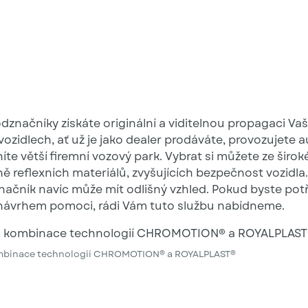
dznačníky získáte originální a viditelnou propagaci Va
ozidlech, ať už je jako dealer prodáváte, provozujete a
íte větší firemní vozový park. Vybrat si můžete ze širok
ě reflexních materiálů, zvyšujících bezpečnost vozidla.
načník navíc může mít odlišný vzhled. Pokud byste potř
návrhem pomoci, rádi Vám tuto službu nabídneme.
mbinace technologií CHROMOTION® a ROYALPLAST®