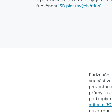
V podznačníku na auta spojujeme atr
funkčností
3D plastových štítků
.
Podznačník
součást vo
prezentace
průmyslovéh
pod regist
štítkem R
povětrnost