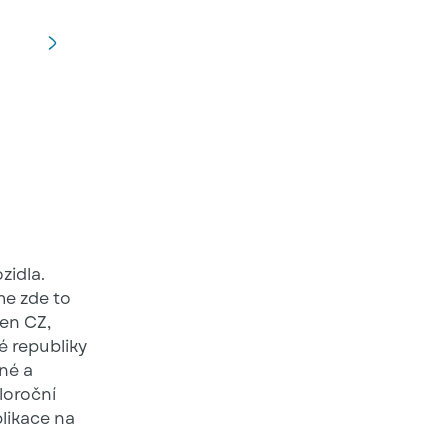
stříbrně lesklé provedení CZ značky skvěle doplňuje
zidla.
me zde to
men CZ,
ké republiky
né a
loroční
likace na