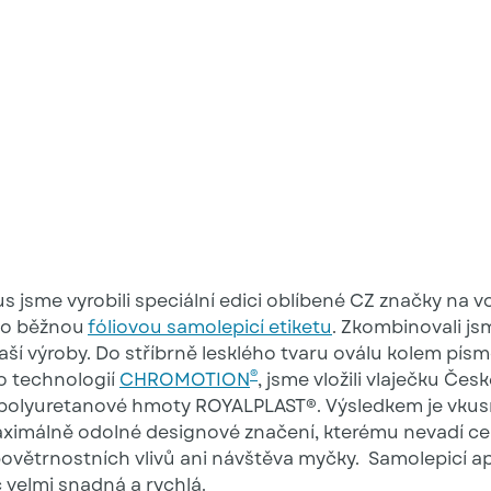
s jsme vyrobili speciální edici oblíbené CZ značky na vo
 o běžnou
fóliovou samolepicí etiketu
. Zkombinovali js
naší výroby. Do stříbrně lesklého tvaru oválu kolem pís
®
 technologií
CHROMOTION
, jsme vložili vlaječku Čes
 polyuretanové hmoty ROYALPLAST®. Výsledkem je vkus
ximálně odolné designové značení, kterému nevadí ce
ovětrnostních vlivů ani návštěva myčky. Samolepicí ap
c velmi snadná a rychlá.