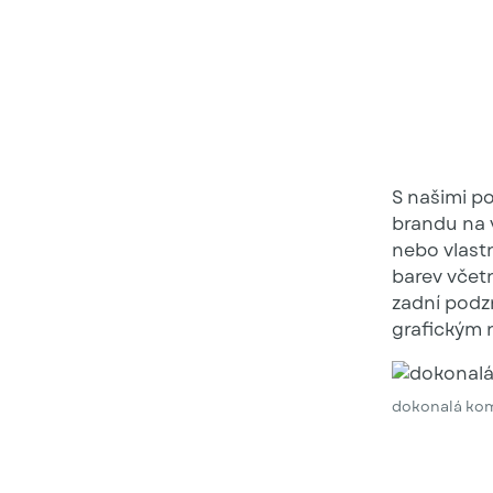
S našimi po
brandu na v
nebo vlastn
barev včetn
zadní podz
grafickým 
dokonalá ko