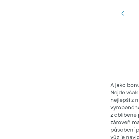
A jako bonu
Nejde však
nejlepší z 
vyrobeného
z oblíbené
zároveň ma
působení p
vůz je naví