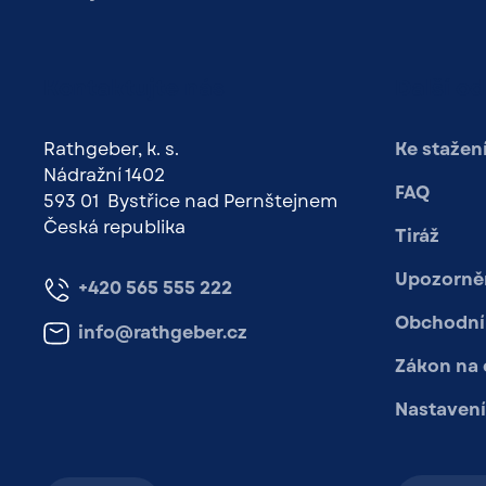
Kontaktujte nás
Další o
Rathgeber, k. s.
Ke stažen
Nádražní 1402
FAQ
593 01 Bystřice nad Pernštejnem
Česká republika
Tiráž
Upozorněn
+420 565 555 222
Obchodní
info@rathgeber.cz
Zákon na
Nastavení