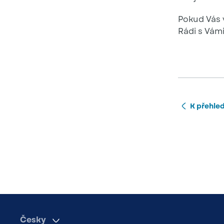
Pokud Vás 
Rádi s Vám
K přehle
Česky