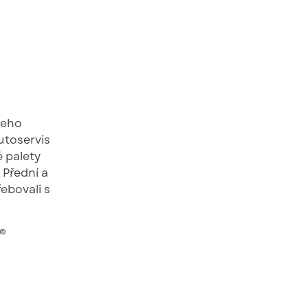
podznačník a CZ etiketa
šeho
utoservis
é palety
 Přední a
ebovali s