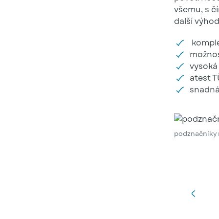
všemu, s č
další výho
komple
možnos
vysoká 
atest 
snadná
podznačníky 