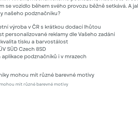
ím se vozidlo během svého provozu běžně setkává. A ja
dy našeho podznačníku?
tní výroba v ČR s krátkou dodací lhůtou
t personalizované reklamy dle Vašeho zadání
kvalita tisku a barvostálost
TÜV SÜD Czech 8SD
 aplikace podznačníků i v mrazech
mohou mít různé barevné motivy