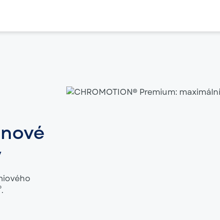
nové
y
miového
®
.