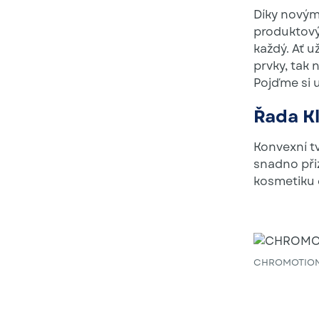
Díky novým
produktový
každý. Ať 
prvky, tak
Pojďme si u
Řada Kl
Konvexní t
snadno při
kosmetiku či
CHROMOTION® K