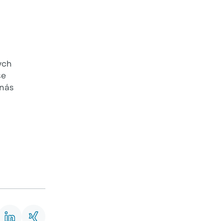
CHROMOTION® Premium: maximální možná výška rel
ých
se
 nás