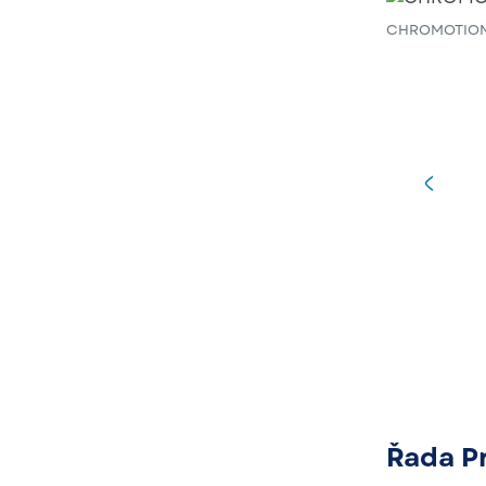
CHROMOTION® 
Řada P