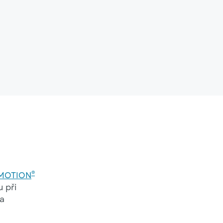
®
MOTION
 při
 a