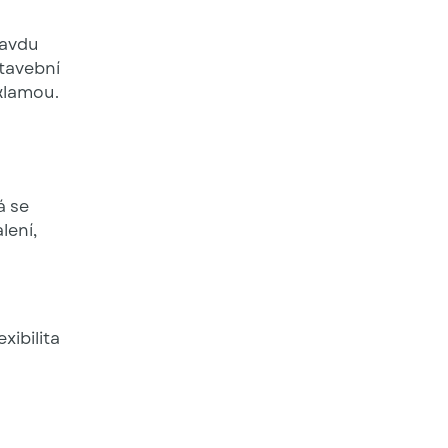
ravdu
stavební
klamou.
á se
lení,