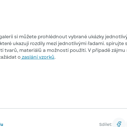
galerii si můžete prohlédnout vybrané ukázky jednotliv
které ukazují rozdíly mezi jednotlivými řadami. spirujte 
í tvarů, materiálů a možností použití. V případě zájmu
zažádat o
zaslání vzorků
.
du
Sdílet: