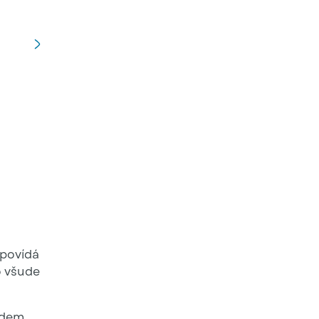
CHROMOTION® Klasik: zaoblené hrany, konvexní tvar a
dpovídá
o všude