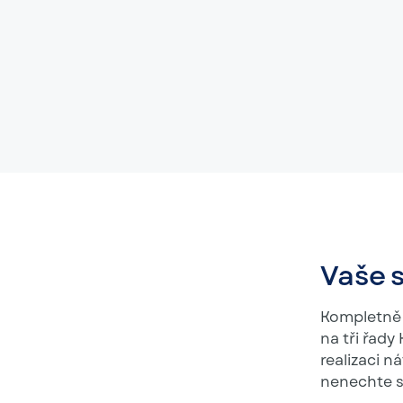
Vaše 
Kompletně 
na tři řad
realizaci n
nenechte s