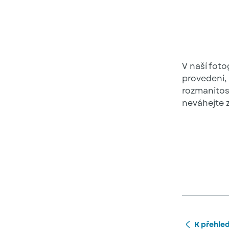
V naší foto
provedení, 
rozmanitost
neváhejte 
K přehle