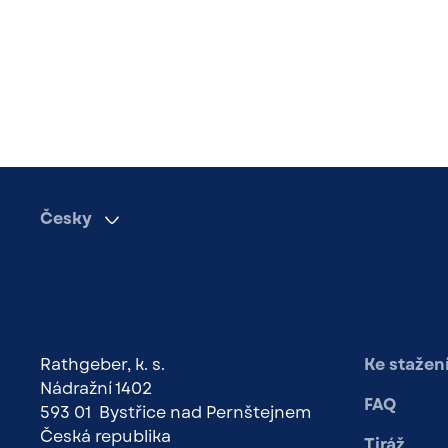
Česky
Kontaktujte nás
Další o
Rathgeber, k. s.
Ke stažen
Nádražní 1402
FAQ
593 01 Bystřice nad Pernštejnem
Česká republika
Tiráž