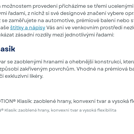
 možnostem provedení přicházíme se třemi ucelenými
mi řadami, z nichž si své designové značení vybere op
už se zaměřujete na automotive, prémiové balení nebo 
 naše
štítky a nápisy
Vás ani ve venkovním prostředí nez
kázat zásadní rozdíly mezi jednotlivými řadami:
asik
var se zaoblenými hranami a ohebnější konstrukcí, kter
způsobí zakřiveným povrchům. Vhodné na prémiová ba
 exkluzivní likéry.
lasik: zaoblené hrany, konvexní tvar a vysoká flexibilita