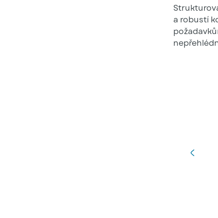
Strukturov
a robustí k
požadavkům
nepřehlédn