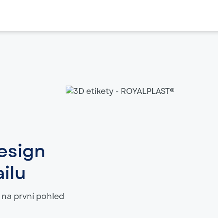
esign
ilu
 na první pohled