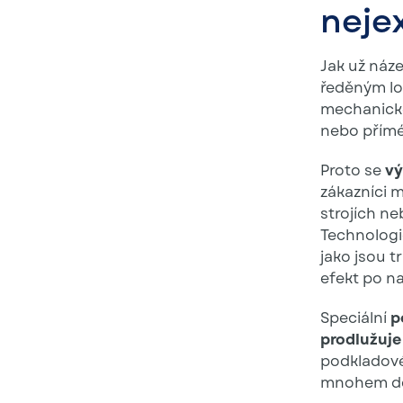
neje
Jak už náze
ředěným lo
mechanické
nebo přímé
Proto se
vý
zákazníci m
strojích ne
Technolog
jako jsou t
efekt po na
Speciální
p
prodlužuje
podkladové
mnohem de