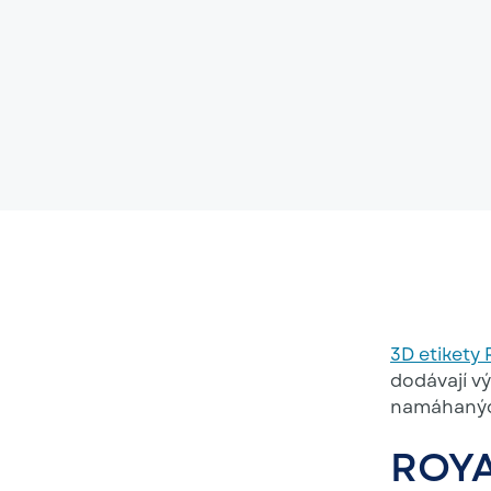
3D etikety
dodávají vý
namáhanýc
ROY