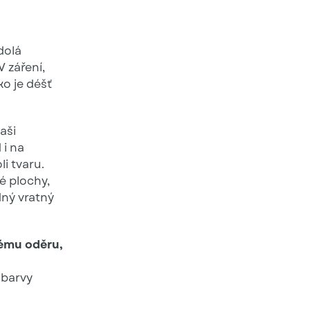
dolá
 záření,
o je déšť
Naši
 i na
i tvaru.
é plochy,
dný vratný
kému oděru,
 barvy