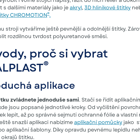
robit i volně stojící nápisy, razit do nich reliéf a dokon
s dalšími materiály jako je
akryl
,
3D hliníkové štítky
ne
®
štítky CHROMOTION
.
 stroji vytváříme ještě pevnější a odolnější štítky. Z
lit rozdílnou tvrdost polyuretanové směsi.
ody, proč si vybrat
®
ALPLAST
duchá aplikace
títku zvládnete jednoduše sami
. Stačí se řídit aplikační
de jsou popsané jednotlivé kroky. Od vyčištění povrch
ek lepit, až po správné sejmutí ochranné fólie a vlastní
 ještě snazší aplikaci nabízíme
aplikační pomůcky
jako s
bo aplikační šablony. Díky opravdu pevnému lepidlu ne
okrajů štítku.