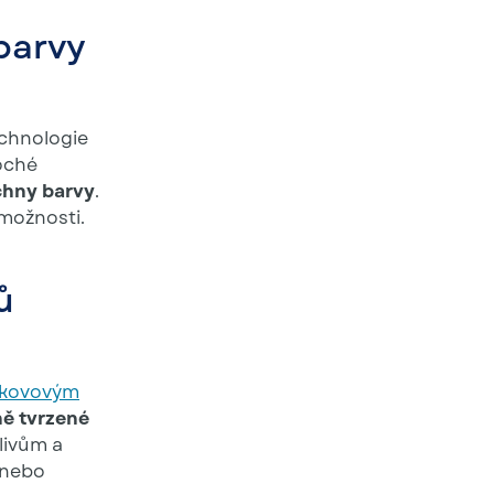
barvy
echnologie
oché
chny barvy
.
možnosti.
ů
kovovým
ně tvrzené
livům a
 nebo