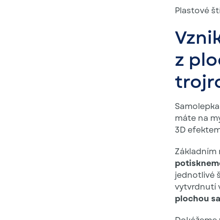
Plastové št
Vzni
z pl
troj
Samolepka,
máte na my
3D efektem 
Základním 
potiskneme
jednotlivé 
vytvrdnutí 
plochou sa