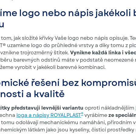
íme logo nebo nápis jakékoli 
u
 tom, jak složité křivky Vaše logo nebo nápis opisuje. T
® uzamkne logo do průhledné vrstvy a díky tomu z pl
vznikne trojrozměrný štítek.
Vynikne každá linka i vše
výběru barevných odstínů máte v podstatě neomezené 
žeme vyrobit v jakékoli barevné kombinaci.
mické řešení bez kompromis
nosti a kvalitě
ítky představují levnější variantu
oproti nákladnějším
®
šechna
loga a nápisy ROYALPLAST
vyrábíme
ze speciál
ky tomu odolávají mechanickému namáhání, přírodním v
hemickým látkám jako jsou kyseliny, čisticí prostředky