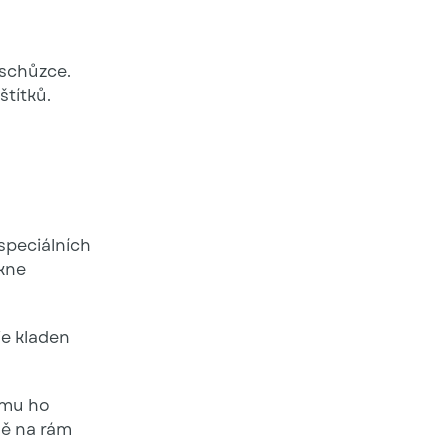
 schůzce.
štítků.
speciálních
ikne
je kladen
omu ho
dě na rám