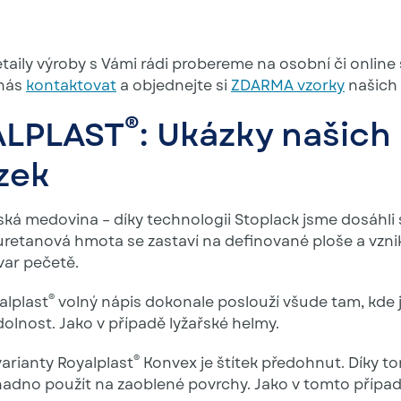
taily výroby s Vámi rádi probereme na osobní či online
 nás
kontaktovat
a objednejte si
ZDARMA vzorky
našich 
®
ALPLAST
: Ukázky našich
zek
ská medovina – díky technologii Stoplack jsme dosáhli 
yuretanová hmota se zastaví na definované ploše a vzn
var pečetě.
®
alplast
volný nápis dokonale poslouží všude tam, kde 
olnost. Jako v případě lyžařské helmy.
®
varianty Royalplast
Konvex je štítek předohnut. Díky t
dno použít na zaoblené povrchy. Jako v tomto přípa