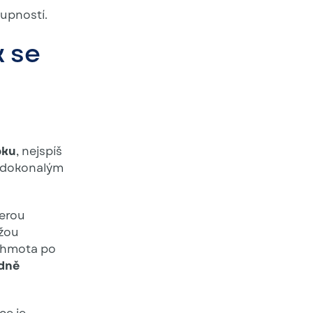
tupností.
k se
pku
, nejspíš
í dokonalým
terou
ežou
o hmota po
dně