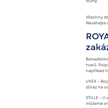
louhy.
Všechny de
Neváhejte
ROY
zaká
Benediktin
tvarů. Pol
například t
UVEX – Roy
důraz na od
STILLE – U 
můžeme sna