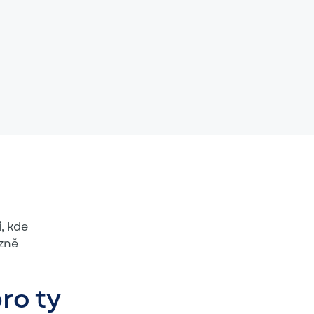
, kde
azně
pro ty