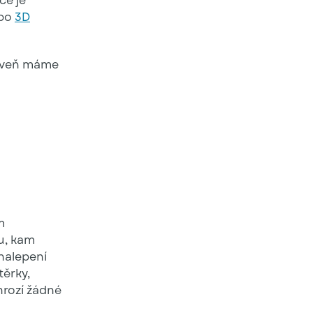
ce je
bo
3D
ároveň máme
m
u, kam
 nalepení
těrky,
hrozí žádné