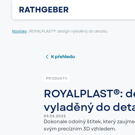
Novinky
/
ROYALPLAST®: design vyladěný do detailu
K přehledu
PRODUKTY
ROYALPLAST®: d
vyladěný do deta
09.06.2022
Dokonale odolný štítek, který zaujme
svým precizním 3D vzhledem.