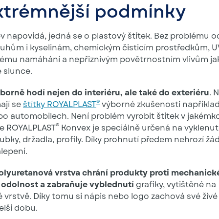
xtrémnější podmínky
v napovídá, jedná se o plastový štítek. Bez problému o
uhům i kyselinám, chemickým čisticím prostředkům, UV
mu namáhání a nepřiznivým povětrnostním vlivům jak
 slunce.
borně hodí nejen do interiéru, ale také do exteriéru
. 
®
ají se
štítky ROYALPLAST
výborné zkušenosti například
bo automobilech. Není problém vyrobit štítek v jakémkol
®
ie ROYALPLAST
Konvex je speciálně určená na vyklenut
rubky, držadla, profily. Díky prohnutí předem nehrozí žá
lepení.
olyuretanová vrstva chrání produkty proti mechanic
 odolnost a zabraňuje vyblednutí
grafiky, vytištěné na
 vrstvě. Díky tomu si nápis nebo logo zachová své živé
lší dobu.