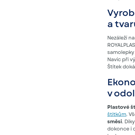
Vyrob
a tvar
Nezáleží na
ROYALPLAST
samolepky 
Navíc při 
Štítek doká
Ekono
v odol
Plastové št
štítkům
. V
směsi
. Dí
dokonce i c