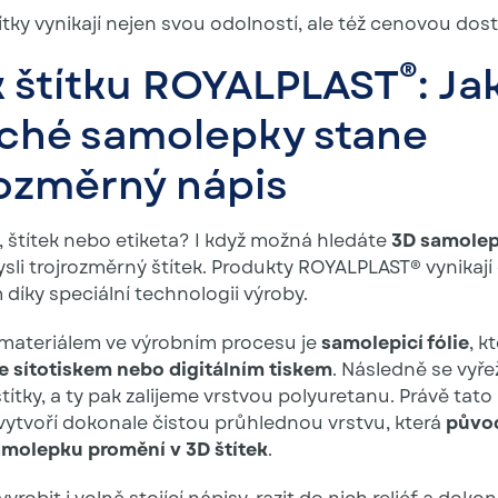
ítky vynikají nejen svou odolností, ale též cenovou dos
®
k štítku ROYALPLAST
: Ja
oché samolepky stane
rozměrný nápis
 štítek nebo etiketa? I když možná hledáte
3D samole
sli trojrozměrný štítek. Produkty ROYALPLAST® vynikaj
díky speciální technologii výroby.
materiálem ve výrobním procesu je
samolepicí fólie
, k
 sítotiskem nebo digitálním tiskem
. Následně se vyř
štítky, a ty pak zalijeme vrstvou polyuretanu. Právě tat
vytvoří dokonale čistou průhlednou vrstvu, která
půvo
molepku promění v 3D štítek
.