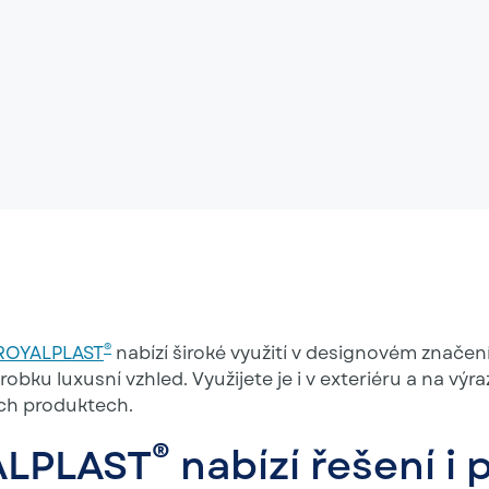
®
 ROYALPLAST
nabízí široké využití v designovém značení
robku luxusní vzhled. Využijete je i v exteriéru a na výr
h produktech.
®
ALPLAST
nabízí řešení i 