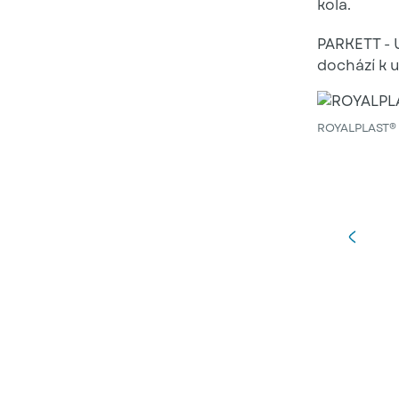
kola.
PARKETT - U
dochází k 
ROYALPLAST® 