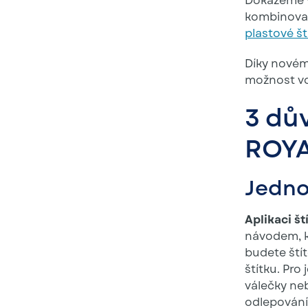
Dokážeme vy
kombinovat 
plastové 
Díky novému
možnost vo
3 dův
ROY
Jedno
Aplikaci š
návodem, k
budete štít
štítku. Pro
válečky ne
odlepování 