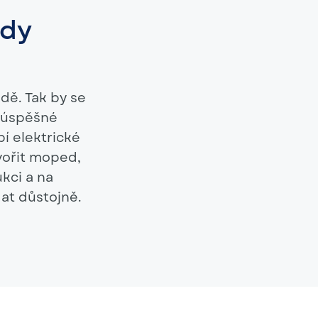
edy
dě. Tak by se
h úspěšné
í elektrické
vořit moped,
kci a na
at důstojně.