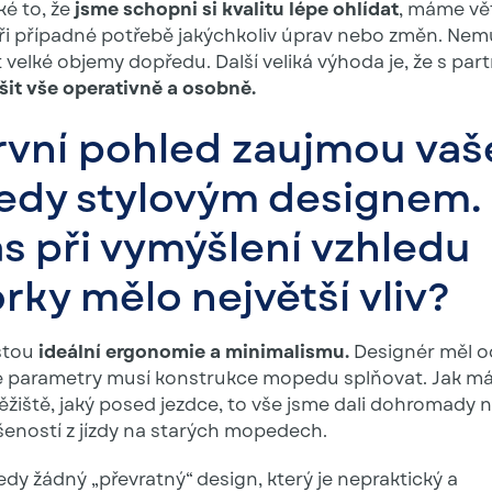
ké to, že
jsme schopni si kvalitu lépe ohlídat
, máme vě
u při případné potřebě jakýchkoliv úprav nebo změn. Ne
velké objemy dopředu. Další veliká výhoda je, že s par
šit vše operativně a osobně.
rvní pohled zaujmou vaš
dy stylovým designem.
ás při vymýšlení vzhledu
rky mělo největší vliv?
estou
ideální ergonomie a minimalismu.
Designér měl o
ké parametry musí konstrukce mopedu splňovat. Jak má
ěžiště, jaký posed jezdce, to vše jsme dali dohromady 
šeností z jízdy na starých mopedech.
edy žádný „převratný“ design, který je nepraktický a