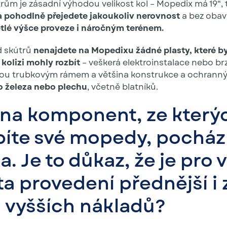
rům je zásadní výhodou velikost kol – Mopedix má 19“, 
 pohodlně přejedete jakoukoliv nerovnost
a bez obav
tlé výšce proveze i náročným terénem.
d skútrů
nenajdete na Mopedixu žádné plasty, které by
kolizi mohly rozbít
– veškerá elektroinstalace nebo b
ou trubkovým rámem a většina konstrukce a ochranný
o železa nebo plechu
, včetně blatníků.
ina komponent, ze který
bíte své mopedy, pochází
. Je to důkaz, že je pro 
ta provedení přednější i 
 vyšších nákladů?