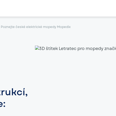
e: Poznejte české elektrické mopedy Mopedix
rukcí,
e: