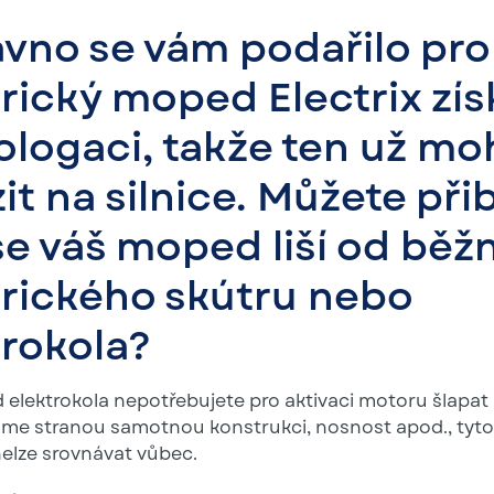
vno se vám podařilo pro
trický moped Electrix zís
logaci, takže ten už mo
it na silnice. Můžete přibl
se váš moped liší od běž
trického skútru nebo
trokola?
d elektrokola nepotřebujete pro aktivaci motoru šlapat
e stranou samotnou konstrukci, nosnost apod., tyto
nelze srovnávat vůbec.