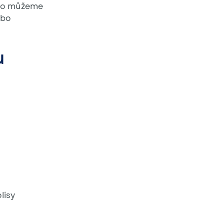
oto můžeme
ebo
u
lisy