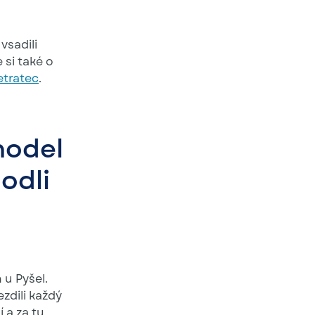
 vsadili
 si také o
etratec
.
model
hodli
 u Pyšel.
zdili každý
í a za tu