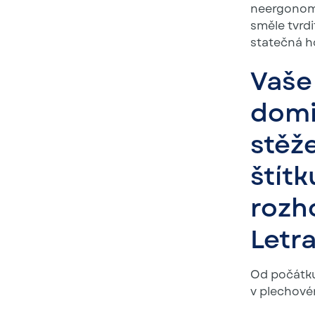
neergonomi
směle tvrdi
statečná h
Vaše
domi
stěž
štítk
rozho
Letr
Od počátku
v plechové