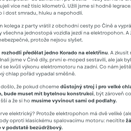
jeli více než tisíc kilometrů. Užili jsme si hodně legrace,
 i dost smradu, hluku a nepohodlí.
n kolega z party vrátil z obchodní cesty po Číně a vyprá
y všechna jednostopá vozidla jezdí na elektropohon. A ž
nebezpečné, protože nejsou slyšet.
e
rozhodli předělat jedno Korado na elektřinu
. A zkusi
nali jsme v Číně díly, první e-moped sestavili, ale jak by
ěl se kvůli výkonu elektromotoru na zadní. Co nám ještě 
ký chlap pořád vypadal směšně.
 došlo, že pokud chceme
důstojný stroj i pro velké chl
, bude muset mít bytelnou konstrukci
, být zároveň c
ší a že si ho
musíme vyvinout sami od podlahy.
rve elektrický? Protože elektropohon má dvě veliké (ale
hody oproti klasickému spalovacímu motoru: necítíte
žá
je v podstatě bezúdržbový.