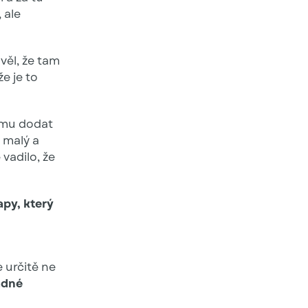
 ale
věl, že tam
e je to
t mu dodat
l malý a
vadilo, že
apy, který
o
 určitě ne
dné