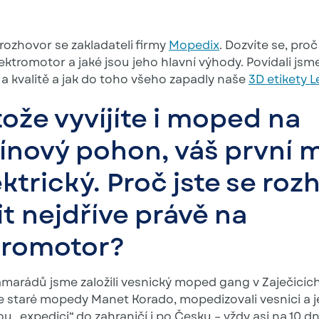
 rozhovor se zakladateli firmy
Mopedix
. Dozvíte se, proč
ektromotor a jaké jsou jeho hlavní výhody. Povídali jsme
a kvalitě a jak do toho všeho zapadly naše
3D etikety L
ože vyvíjíte i moped na
ínový pohon, váš první 
ektrický. Proč jste se roz
t nejdříve právě na
tromotor?
marádů jsme založili vesnický moped gang v Zaječicích
me staré mopedy Manet Korado, mopedizovali vesnici a je
ou „expedici“ do zahraničí i po Česku – vždy asi na 10 dn