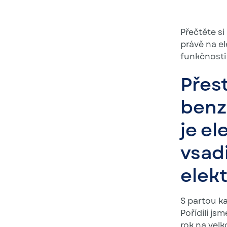
Přečtěte si
právě na el
funkčnosti 
Přest
benz
je el
vsadi
elek
S partou ka
Pořídili js
rok na velk