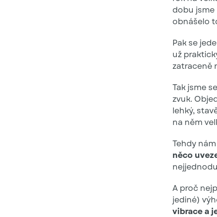
dobu jsme u
obnášelo to
Pak se jede
už praktick
zatraceně 
Tak jsme s
zvuk. Objed
lehký, stav
na něm vel
Tehdy nám
něco uveze
nejjednoduš
A proč nejp
jediné) vý
vibrace a 