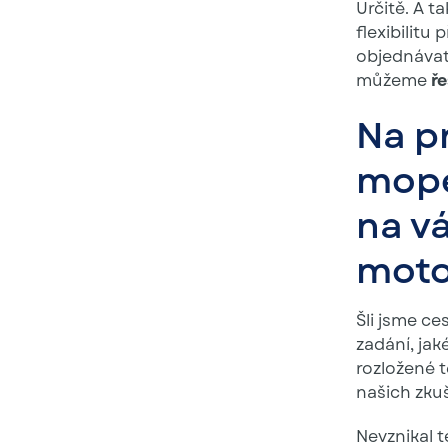
Určitě. A ta
flexibilit
objednávat 
můžeme
ře
Na p
mope
na v
moto
Šli jsme c
zadání, ja
rozložené t
našich zku
Nevznikal t