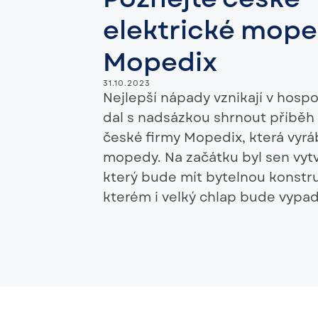
elektrické mop
Mopedix
31.10.2023
Nejlepší nápady vznikají v hospo
dal s nadsázkou shrnout příbě
české firmy Mopedix, která vyráb
mopedy. Na začátku byl sen vyt
který bude mít bytelnou konstru
kterém i velký chlap bude vypad