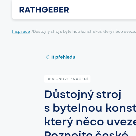
Inspirace
/
Důstojný stroj s bytelnou konstrukcí, který něco uvez
K přehledu
DESIGNOVÉ ZNAČENÍ
Důstojný stroj
s bytelnou konst
který něco uvez
Poznejte české