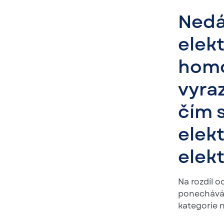
Nedá
elek
homo
vyraz
čím 
elek
elek
Na rozdíl o
ponechávám
kategorie 