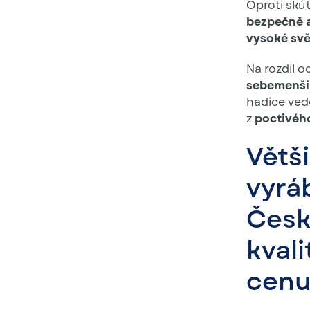
Oproti skút
bezpečně a
vysoké svě
Na rozdíl o
sebemenší 
hadice ved
z
poctivéh
Větš
vyrá
Česka
kvali
cenu