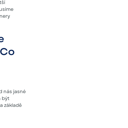
tší
musíme
tnery
e
 Co
d nás jasné
 být
na základě