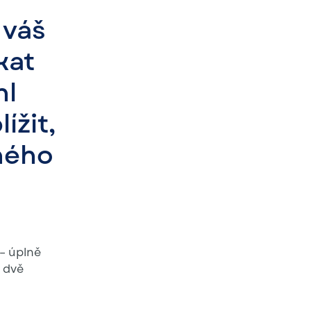
 váš
kat
hl
ížit,
ného
 – úplně
 dvě