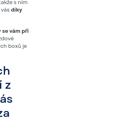
takže s ním
 vás
díky
 se vám při
rzdové
ch boxů je
ch
 z
vás
za