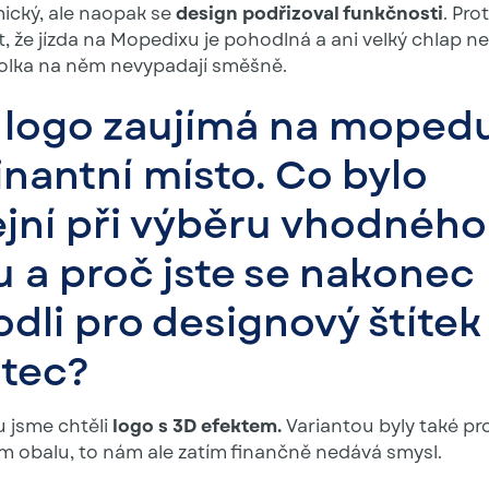
cký, ale naopak se
design podřizoval funkčnosti
. Pr
t, že jízda na Mopedixu je pohodlná a ani velký chlap n
olka na něm nevypadají směšně.
 logo zaujímá na moped
nantní místo. Co bylo
ejní při výběru vhodného
u a proč jste se nakonec
dli pro designový štítek
atec?
 jsme chtěli
logo s 3D efektem.
Variantou byly také pro
m obalu, to nám ale zatím finančně nedává smysl.